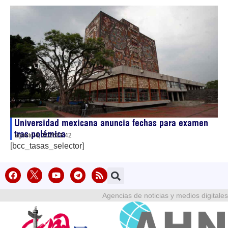
Universidad mexicana anuncia fechas para examen
tras polémica
agosto 4, 2026
21:42
[bcc_tasas_selector]
Agencias de noticias y medios digitales