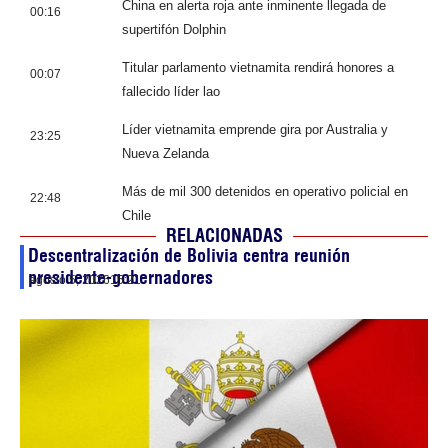
China en alerta roja ante inminente llegada de
00:16
supertifón Dolphin
Titular parlamento vietnamita rendirá honores a
00:07
fallecido líder lao
Líder vietnamita emprende gira por Australia y
23:25
Nueva Zelanda
Más de mil 300 detenidos en operativo policial en
22:48
Chile
RELACIONADAS
Descentralización de Bolivia centra reunión
presidente-gobernadores
agosto 5, 2026
15:21