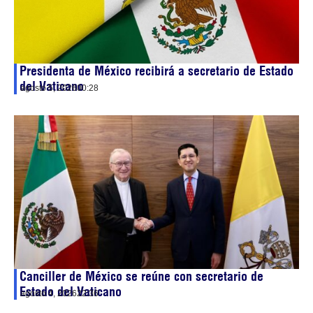
Presidenta de México recibirá a secretario de Estado
del Vaticano
agosto 5, 2026
00:28
Canciller de México se reúne con secretario de
Estado del Vaticano
agosto 4, 2026
22:36