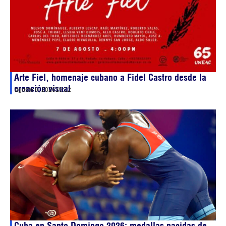
Arte Fiel, homenaje cubano a Fidel Castro desde la
creación visual
agosto 6, 2026
19:12
Cuba en Santo Domingo 2026: medallas nacidas de