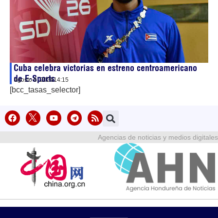
Cuba celebra victorias en estreno centroamericano
de E-Sports
agosto 6, 2026
14:15
[bcc_tasas_selector]
Agencias de noticias y medios digitales