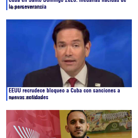
la perseverancia
agosto 6, 2026
18:17
EEUU recrudece bloqueo a Cuba con sanciones a
nuevas entidades
agosto 6, 2026
14:24