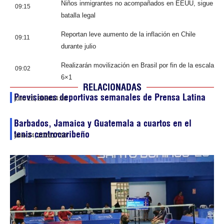
Niños inmigrantes no acompañados en EEUU, sigue
09:15
batalla legal
Reportan leve aumento de la inflación en Chile
09:11
durante julio
Realizarán movilización en Brasil por fin de la escala
09:02
6×1
RELACIONADAS
Previsiones deportivas semanales de Prensa Latina
julio 25, 2026
14:50
Barbados, Jamaica y Guatemala a cuartos en el
tenis centrocaribeño
julio 24, 2026
17:50