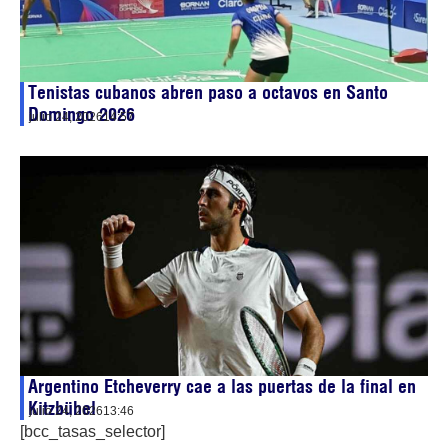
Tenistas cubanos abren paso a octavos en Santo
Domingo 2026
julio 24, 2026
14:57
Argentino Etcheverry cae a las puertas de la final en
Kitzbühel
julio 24, 2026
13:46
[bcc_tasas_selector]