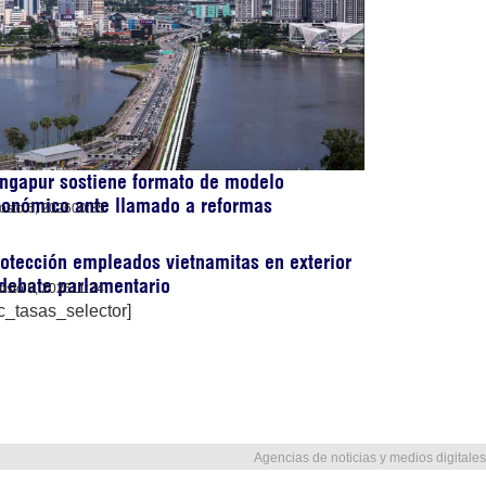
ngapur sostiene formato de modelo
conómico ante llamado a reformas
osto 6, 2026
00:35
otección empleados vietnamitas en exterior
debate parlamentario
osto 5, 2026
11:24
c_tasas_selector]
Agencias de noticias y medios digitales