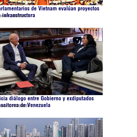
rlamentarios de Vietnam evalúan proyectos
 infraestructura
osto 6, 2026
02:07
icia diálogo entre Gobierno y exdiputados
ositores de Venezuela
osto 6, 2026
00:51