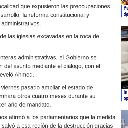
localidad que expusieron las preocupaciones
Pa
de
sarrollo, la reforma constitucional y
ag
administrativos.
de las iglesias excavadas en la roca de
nteras administrativas, el Gobierno se
n del asunto mediante el diálogo, con el
 reveló Ahmed.
 viernes pasado ampliar el estado de
In
Amhara otros cuatro meses durante su
op
ag
rcer año de mandato.
eos afirmó a los parlamentarios que la medida
salvó a esa región de la destrucción gracias