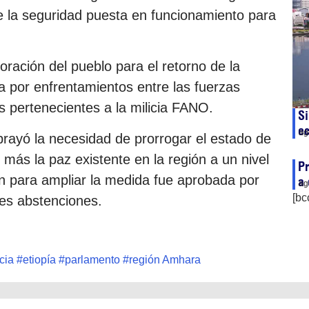
de la seguridad puesta en funcionamiento para
ración del pueblo para el retorno de la
a por enfrentamientos entre las fuerzas
s pertenecientes a la milicia FANO.
Si
e
ag
rayó la necesidad de prorrogar el estado de
 más la paz existente en la región a un nivel
Pr
n para ampliar la medida fue aprobada por
a 
ag
[bc
res abstenciones.
cia
#
etiopía
#
parlamento
#
región Amhara