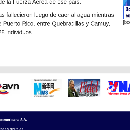
e la Fuerza Aérea de ese país.
Bo
 fallecieron luego de caer al agua mientras
e
ag
[bc
de Puerto Rico, entre Quebradillas y Camuy,
8 individuos.
noamericana S.A.
sas y digitales.