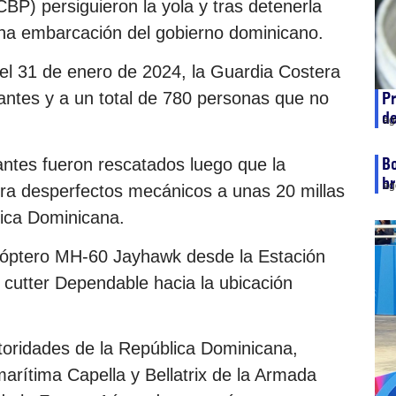
BP) persiguieron la yola y tras detenerla
una embarcación del gobierno dominicano.
el 31 de enero de 2024, la Guardia Costera
rantes y a un total de 780 personas que no
Pr
de
ag
Bo
ntes fueron rescatados luego que la
b
ag
era desperfectos mecánicos a unas 20 millas
lica Dominicana.
cóptero MH-60 Jayhawk desde la Estación
 cutter Dependable hacia la ubicación
utoridades de la República Dominicana,
marítima Capella y Bellatrix de la Armada