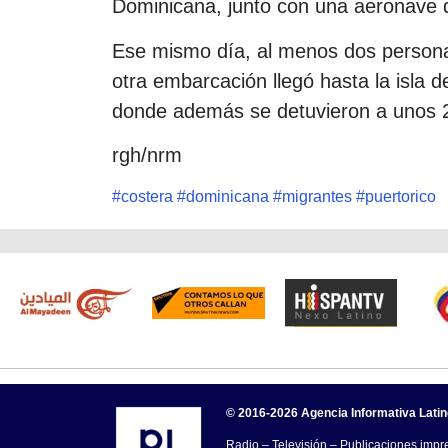
Dominicana, junto con una aeronave d
Ese mismo día, al menos dos personas
otra embarcación llegó hasta la isla 
donde además se detuvieron a unos 2
rgh/nrm
#
costera
#
dominicana
#
migrantes
#
puertorico
© 2016-2026 Agencia Informativa Lati
Radio – Televisión – Publicaciones impre