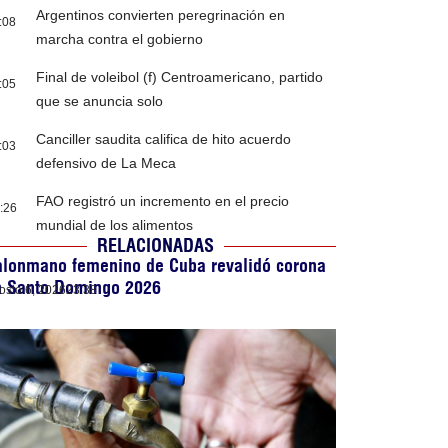
Argentinos convierten peregrinación en
:08
marcha contra el gobierno
Final de voleibol (f) Centroamericano, partido
:05
que se anuncia solo
Canciller saudita califica de hito acuerdo
:03
defensivo de La Meca
FAO registró un incremento en el precio
:26
mundial de los alimentos
RELACIONADAS
alonmano femenino de Cuba revalidó corona
n Santo Domingo 2026
osto 6, 2026
23:38