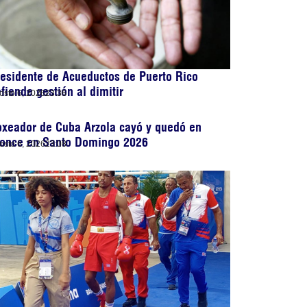
esidente de Acueductos de Puerto Rico
fiende gestión al dimitir
osto 6, 2026
23:36
xeador de Cuba Arzola cayó y quedó en
ronce en Santo Domingo 2026
osto 6, 2026
23:08