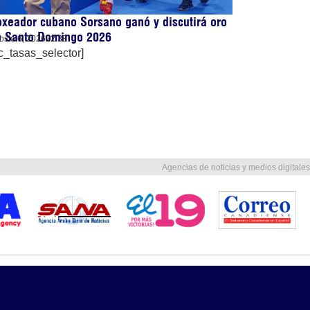
xeador cubano Sorsano ganó y discutirá oro
n Santo Domingo 2026
osto 6, 2026
22:38
c_tasas_selector]
Agencias de noticias y medios digitales