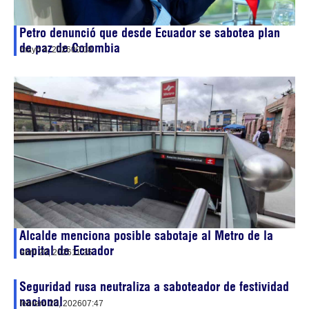
Petro denunció que desde Ecuador se sabotea plan
de paz de Colombia
mayo 4, 2026
00:08
Alcalde menciona posible sabotaje al Metro de la
capital de Ecuador
abril 20, 2026
11:35
Seguridad rusa neutraliza a saboteador de festividad
nacional
febrero 20, 2026
07:47