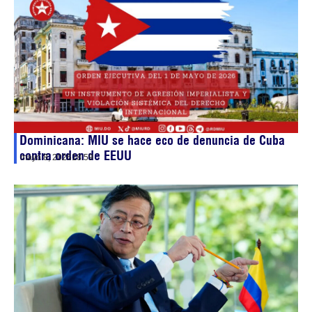
Dominicana: MIU se hace eco de denuncia de Cuba
contra orden de EEUU
mayo 8, 2026
18:59