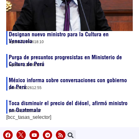
Designan nuevo ministro para la Cultura en
Venezuela
agosto 4, 2026
18:10
Purga de presuntos progresistas en Ministerio de
Cultura de Perú
agosto 4, 2026
15:52
México informa sobre conversaciones con gobierno
de Perú
julio 29, 2026
12:55
Toca disminuir el precio del diésel, afirmó ministro
en Guatemala
julio 28, 2026
11:37
[bcc_tasas_selector]