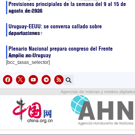
Previsiones principiales de la semana del 9 al 15 de
agosto de 2026
agosto 8, 2026
09:42
Uruguay-EEUU: se conversa callado sobre
deportaciones
agosto 8, 2026
08:27
Plenario Nacional prepara congreso del Frente
Amplio en Uruguay
agosto 8, 2026
07:41
[bcc_tasas_selector]
Agencias de noticias y medios digitales