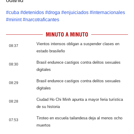
oda/lld
#
cuba
#
detenidos
#
droga
#
enjuiciados
#
internacionales
#
minint
#
narcotraficantes
MINUTO A MINUTO
Vientos intensos obligan a suspender clases en
08:37
estado brasileño
Brasil endurece castigos contra delitos sexuales
08:30
digitales
Brasil endurece castigos contra delitos sexuales
08:29
digitales
Ciudad Ho Chi Minh apunta a mayor feria turística
08:28
de su historia
Tiroteo en escuela tailandesa deja al menos ocho
07:53
muertos