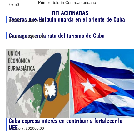
Primer Boletín Centroamericano
07:50
RELACIONADAS
Tesoros que Holguín guarda en el oriente de Cuba
agosto 7, 2026
07:19
Camagüey en la ruta del turismo de Cuba
agosto 7, 2026
07:03
Cuba expresa interés en contribuir a fortalecer la
UEE
agosto 7, 2026
06:00