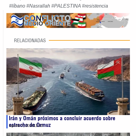
#
líbano
#
Nasrallah
#
PALESTINA
#
resistencia
RELACIONADAS
Irán y Omán próximos a concluir acuerdo sobre
estrecho de Ormuz
agosto 7, 2026
11:10