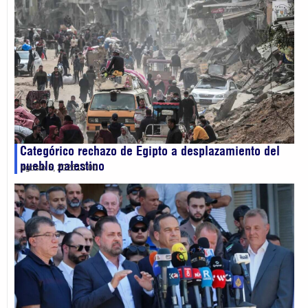
Categórico rechazo de Egipto a desplazamiento del
pueblo palestino
agosto 5, 2026
13:00