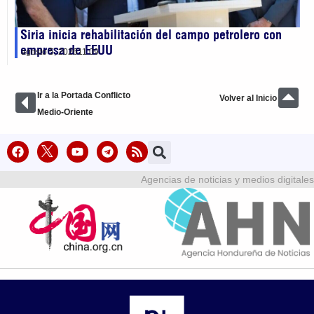
Siria inicia rehabilitación del campo petrolero con
empresa de EEUU
agosto 5, 2026
11:09
Ir a la Portada Conflicto
Volver al Inicio
Medio-Oriente
Agencias de noticias y medios digitales