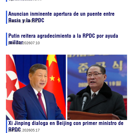
Anuncian inminente apertura de un puente entre
Rusia y la RPDC
julio 28, 2026
03:22
Putin reitera agradecimiento a la RPDC por ayuda
militar
julio 20, 2026
07:10
Xi Jinping dialoga en Beijing con primer ministro de
RPDC
julio 10, 2026
05:17