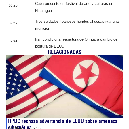
Cuba presente en festival de arte y culturas en
03:26
Nicaragua
Tres soldados libaneses heridos al desactivar una
02:47
munición
Irán condiciona reapertura de Ormuz a cambio de
02:41
postura de EEUU
RELACIONADAS
RPDC rechaza advertencia de EEUU sobre amenaza
cibernética
agosto 4, 2026
02:08