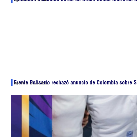
Frente Polisario rechazó anuncio de Colombia sobre S
agosto 8, 2026
19:32