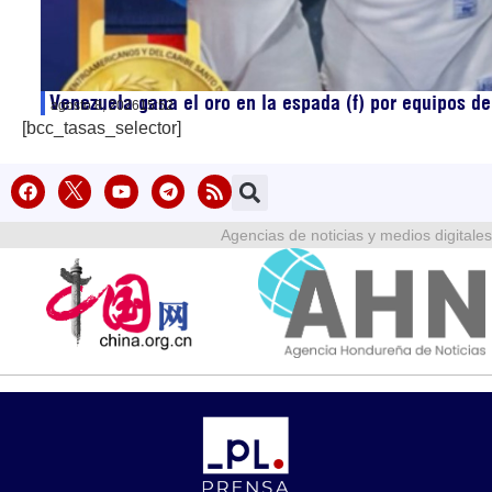
Venezuela gana el oro en la espada (f) por equipos 
agosto 8, 2026
15:52
[bcc_tasas_selector]
Agencias de noticias y medios digitales