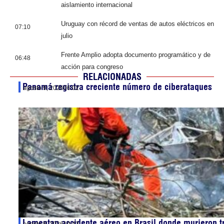
aislamiento internacional
Uruguay con récord de ventas de autos eléctricos en
07:10
julio
Frente Amplio adopta documento programático y de
06:48
acción para congreso
RELACIONADAS
Panamá registra creciente número de ciberataques
agosto 9, 2026
06:02
Lamentan accidente aéreo en Brasil donde murieron t
agosto 8, 2026
19:43