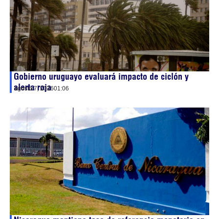
Gobierno uruguayo evaluará impacto de ciclón y
alerta roja
agosto 7, 2026
01:06