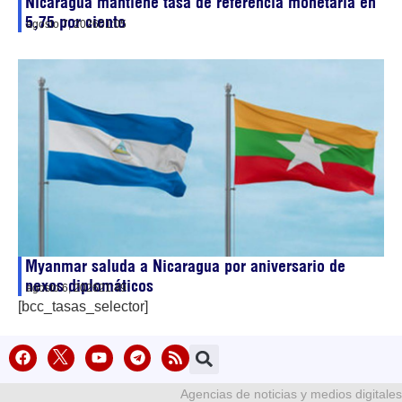
Nicaragua mantiene tasa de referencia monetaria en
5,75 por ciento
agosto 7, 2026
01:05
Myanmar saluda a Nicaragua por aniversario de
nexos diplomáticos
agosto 6, 2026
21:49
[bcc_tasas_selector]
Agencias de noticias y medios digitales