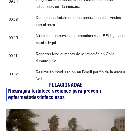
09:24
adicciones en Dominicana
Dominicana fortalece lucha contra hepatitis virales
09:18
con alianza
Niños inmigrantes no acompañados en EEUU, sigue
09:15
batalla legal
Reportan leve aumento de la inflación en Chile
09:11
durante julio
Realizarán movilización en Brasil por fin de la escala
09:02
6×1
RELACIONADAS
Nicaragua fortalece acciones para prevenir
enfermedades infecciosas
agosto 7, 2026
06:19