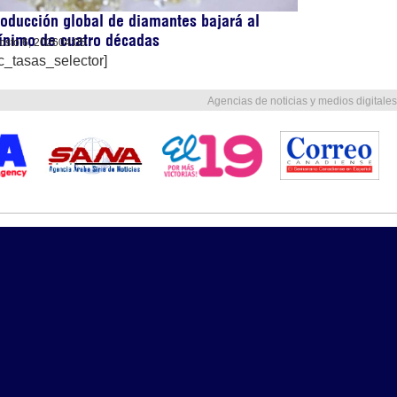
oducción global de diamantes bajará al
ínimo de cuatro décadas
osto 6, 2026
04:05
c_tasas_selector]
Agencias de noticias y medios digitales