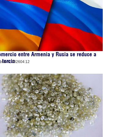
mercio entre Armenia y Rusia se reduce a
 tercio
osto 6, 2026
04:12