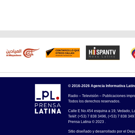
© 2016-2026 Agencia Informativa Lati
Radio – Televisión – Publicaciones impre
Todos los derechos reservados.
Calle E No.454 esquina a 19, Vedado, 
Teléf: (+53) 7 838 3496, (+53) 7 838 349
Prensa Latina © 2023 .
Sitio diseñado y desarrollado por el Dep