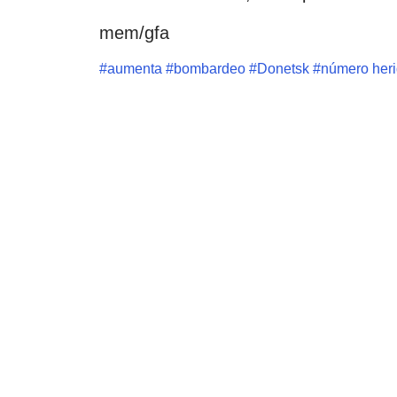
mem/gfa
#
aumenta
#
bombardeo
#
Donetsk
#
número her