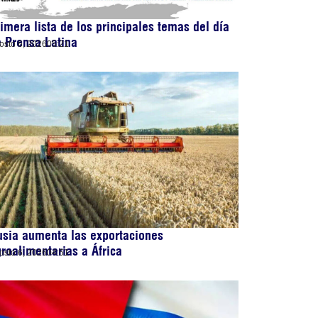
imera lista de los principales temas del día
 Prensa Latina
osto 6, 2026
05:21
sia aumenta las exportaciones
roalimentarias a África
osto 6, 2026
04:51