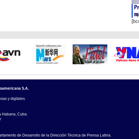
Pr
m
ag
[bc
noamericana S.A.
sas y digitales.
La Habana, Cuba.
7
artamento de Desarrollo de la Dirección Técnica de Prensa Latina.