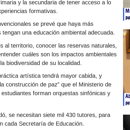
rimaria y la secundaria de tener acceso a lo
M
periencias formativas.
po
ag
nvencionales se prevé que haya más
s tengan una educación ambiental adecuada.
s al territorio, conocer las reservas naturales,
, entender cuáles son los impactos ambientales
la biodiversidad de su localidad.
áctica artística tendrá mayor cabida, y
a construcción de paz” que el Ministerio de
os estudiantes forman orquestas sinfónicas y
Ab
pr
ag
ó, se necesitan siete mil 430 tutores, para
ón cada Secretaría de Educación.