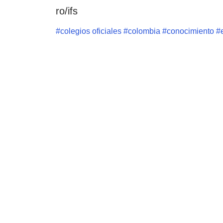
ro/ifs
#
colegios oficiales
#
colombia
#
conocimiento
#