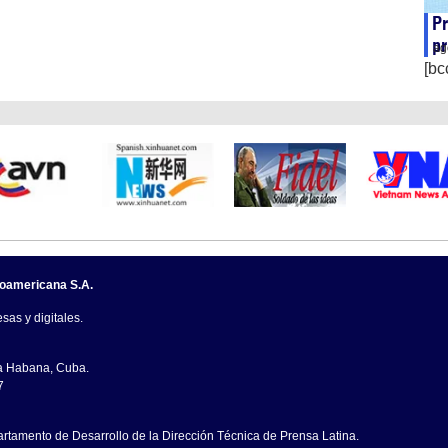
P
pr
ag
[bc
noamericana S.A.
sas y digitales.
La Habana, Cuba.
7
artamento de Desarrollo de la Dirección Técnica de Prensa Latina.