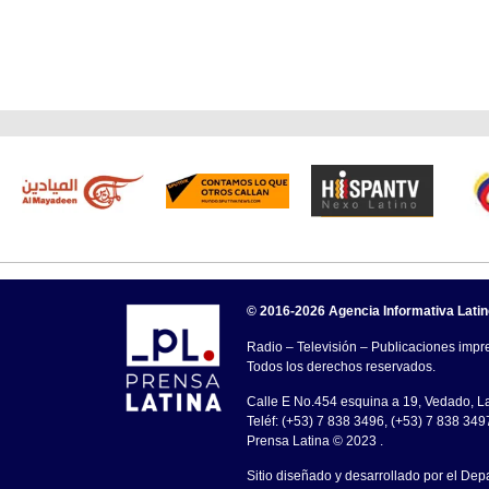
© 2016-2026 Agencia Informativa Lati
Radio – Televisión – Publicaciones impre
Todos los derechos reservados.
Calle E No.454 esquina a 19, Vedado, 
Teléf: (+53) 7 838 3496, (+53) 7 838 349
Prensa Latina © 2023 .
Sitio diseñado y desarrollado por el Dep