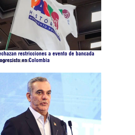
chazan restricciones a evento de bancada
ogresista en Colombia
osto 6, 2026
19:10