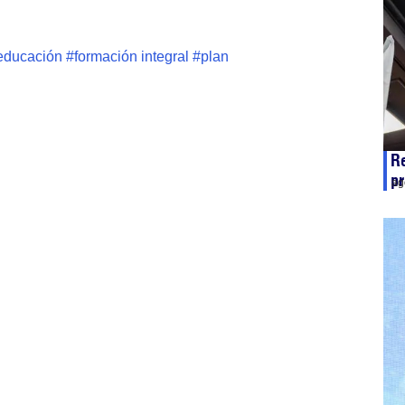
educación
#
formación integral
#
plan
Re
pr
ag