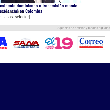
residente dominicano a transmisión mando
esidencial en Colombia
osto 6, 2026
18:28
c_tasas_selector]
Agencias de noticias y medios digitales