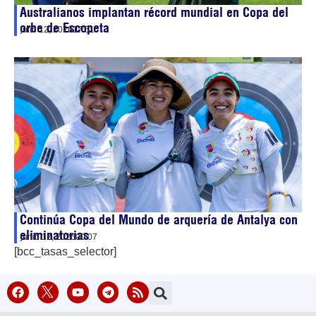
Australianos implantan récord mundial en Copa del
orbe de Escopeta
julio 12, 2026
17:51
Continúa Copa del Mundo de arquería de Antalya con
eliminatorias
junio 12, 2026
00:07
[bcc_tasas_selector]