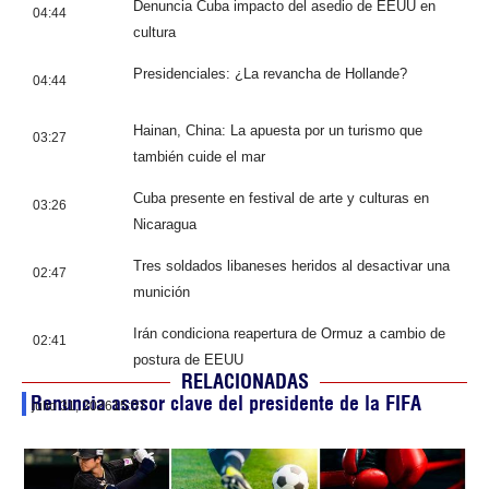
Denuncia Cuba impacto del asedio de EEUU en
04:44
cultura
Presidenciales: ¿La revancha de Hollande?
04:44
Hainan, China: La apuesta por un turismo que
03:27
también cuide el mar
Cuba presente en festival de arte y culturas en
03:26
Nicaragua
Tres soldados libaneses heridos al desactivar una
02:47
munición
Irán condiciona reapertura de Ormuz a cambio de
02:41
postura de EEUU
RELACIONADAS
Renuncia asesor clave del presidente de la FIFA
julio 31, 2026
15:07