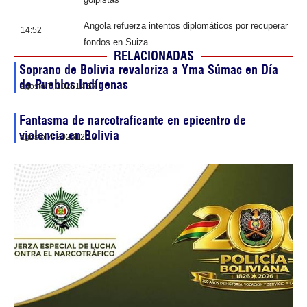
Angola refuerza intentos diplomáticos por recuperar
14:52
fondos en Suiza
RELACIONADAS
Soprano de Bolivia revaloriza a Yma Súmac en Día
de Pueblos Indígenas
agosto 7, 2026
14:57
Fantasma de narcotraficante en epicentro de
violencia en Bolivia
agosto 7, 2026
12:12