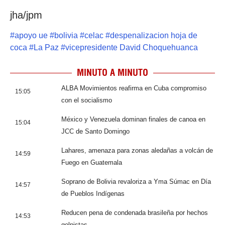
jha/jpm
#
apoyo ue
#
bolivia
#
celac
#
despenalizacion hoja de
coca
#
La Paz
#
vicepresidente David Choquehuanca
MINUTO A MINUTO
ALBA Movimientos reafirma en Cuba compromiso
15:05
con el socialismo
México y Venezuela dominan finales de canoa en
15:04
JCC de Santo Domingo
Lahares, amenaza para zonas aledañas a volcán de
14:59
Fuego en Guatemala
Soprano de Bolivia revaloriza a Yma Súmac en Día
14:57
de Pueblos Indígenas
Reducen pena de condenada brasileña por hechos
14:53
golpistas