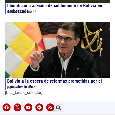
Identifican a asesino de subteniente de Bolivia en
emboscada
agosto 7, 2026
00:22
Bolivia a la espera de reformas prometidas por el
presidente Paz
agosto 7, 2026
00:05
[bcc_tasas_selector]