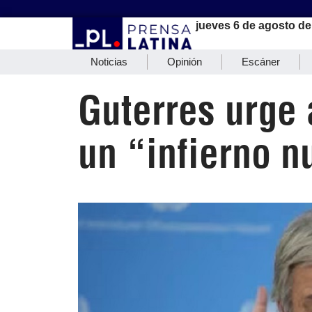
jueves 6 de agosto de
Noticias
Opinión
Escáner
Guterres urge 
un “infierno n