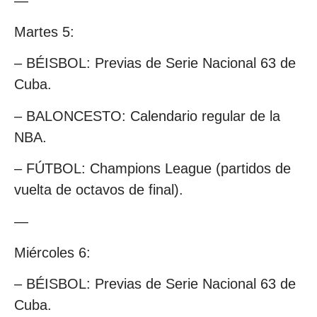
—
Martes 5:
– BÉISBOL: Previas de Serie Nacional 63 de
Cuba.
– BALONCESTO: Calendario regular de la
NBA.
– FÚTBOL: Champions League (partidos de
vuelta de octavos de final).
—
Miércoles 6:
– BÉISBOL: Previas de Serie Nacional 63 de
Cuba.