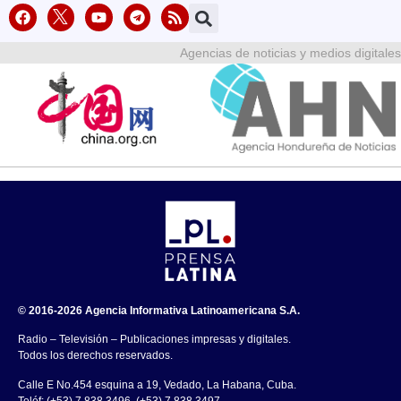
Agencias de noticias y medios digitales
© 2016-2026 Agencia Informativa Latinoamericana S.A.
Radio – Televisión – Publicaciones impresas y digitales.
Todos los derechos reservados.
Calle E No.454 esquina a 19, Vedado, La Habana, Cuba.
Teléf: (+53) 7 838 3496, (+53) 7 838 3497