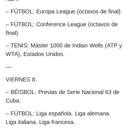
– FÚTBOL: Europa League (octavos de final).
– FÚTBOL: Conference League (octavos de
final).
– TENIS: Máster 1000 de Indian Wells (ATP y
WTA), Estados Unidos.
—
VIERNES 8:
– BÉISBOL: Previas de Serie Nacional 63 de
Cuba.
– FÚTBOL: Liga española. Liga alemana.
Liga italiana. Liga francesa.