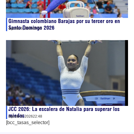
Gimnasta colombiano Barajas por su tercer oro en
Santo Domingo 2026
agosto 6, 2026
00:55
JCC 2026: La escalera de Natalia para superar los
miedos
agosto 5, 2026
22:48
[bcc_tasas_selector]