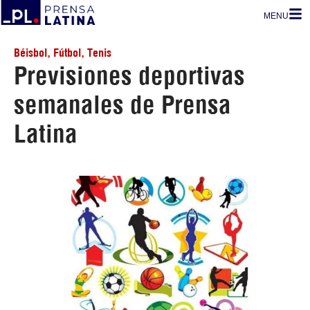
MENU
Béisbol
,
Fútbol
,
Tenis
Previsiones deportivas
semanales de Prensa
Latina