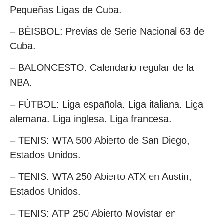
Pequeñas Ligas de Cuba.
– BÉISBOL: Previas de Serie Nacional 63 de
Cuba.
– BALONCESTO: Calendario regular de la
NBA.
– FÚTBOL: Liga española. Liga italiana. Liga
alemana. Liga inglesa. Liga francesa.
– TENIS: WTA 500 Abierto de San Diego,
Estados Unidos.
– TENIS: WTA 250 Abierto ATX en Austin,
Estados Unidos.
– TENIS: ATP 250 Abierto Movistar en