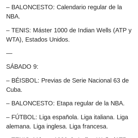
– BALONCESTO: Calendario regular de la
NBA.
– TENIS: Máster 1000 de Indian Wells (ATP y
WTA), Estados Unidos.
—
SÁBADO 9:
– BÉISBOL: Previas de Serie Nacional 63 de
Cuba.
– BALONCESTO: Etapa regular de la NBA.
– FÚTBOL: Liga española. Liga italiana. Liga
alemana. Liga inglesa. Liga francesa.