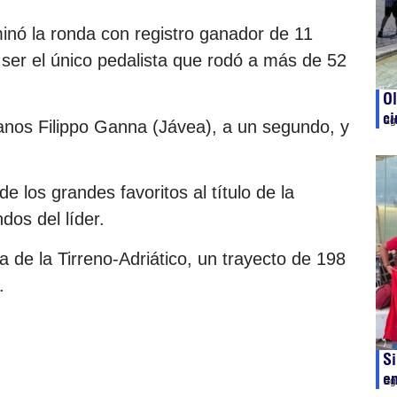
nó la ronda con registro ganador de 11
er el único pedalista que rodó a más de 52
Ol
ci
ag
lianos Filippo Ganna (Jávea), a un segundo, y
 los grandes favoritos al título de la
os del líder.
de la Tirreno-Adriático, un trayecto de 198
.
Si
en
ag