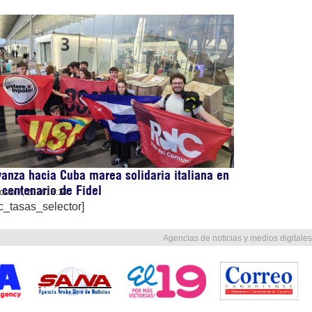
anza hacia Cuba marea solidaria italiana en
 centenario de Fidel
osto 7, 2026
13:14
c_tasas_selector]
Agencias de noticias y medios digitales