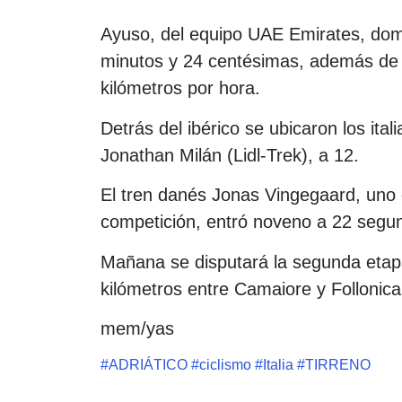
Ayuso, del equipo UAE Emirates, domi
minutos y 24 centésimas, además de s
kilómetros por hora.
Detrás del ibérico se ubicaron los ita
Jonathan Milán (Lidl-Trek), a 12.
El tren danés Jonas Vingegaard, uno de
competición, entró noveno a 22 segund
Mañana se disputará la segunda etapa 
kilómetros entre Camaiore y Follonica
mem/yas
#
ADRIÁTICO
#
ciclismo
#
Italia
#
TIRRENO