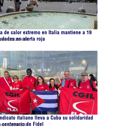
a de calor extremo en Italia mantiene a 19
udades en alerta roja
osto 8, 2026
06:19
ndicato italiano lleva a Cuba su solidaridad
 centenario de Fidel
osto 8, 2026
02:03