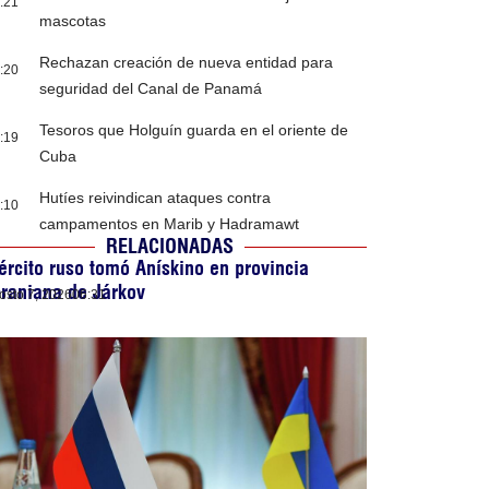
:21
mascotas
Rechazan creación de nueva entidad para
:20
seguridad del Canal de Panamá
Tesoros que Holguín guarda en el oriente de
:19
Cuba
Hutíes reivindican ataques contra
:10
campamentos en Marib y Hadramawt
RELACIONADAS
ército ruso tomó Anískino en provincia
raniana de Járkov
osto 7, 2026
06:31