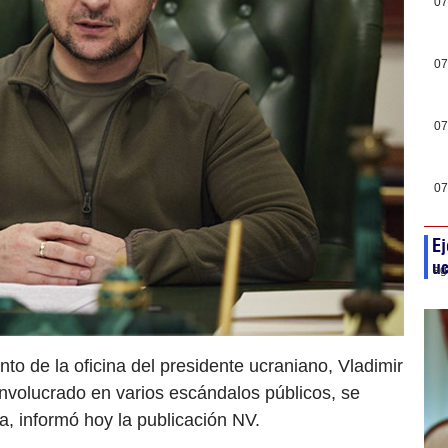
07
07
07
07
Ej
uc
ag
nto de la oficina del presidente ucraniano, Vladimir
involucrado en varios escándalos públicos, se
a, informó hoy la publicación NV.