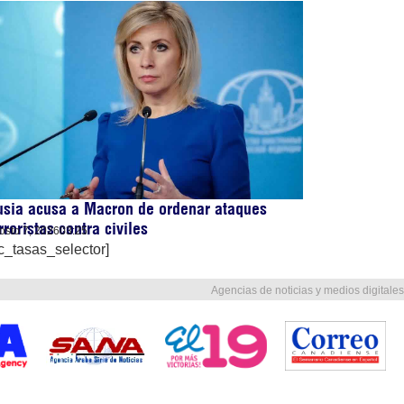
sia acusa a Macron de ordenar ataques
rroristas contra civiles
osto 7, 2026
03:25
c_tasas_selector]
Agencias de noticias y medios digitales