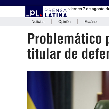
viernes 7 de agosto d
Noticias
Opinión
Escáner
Problemático p
titular de def