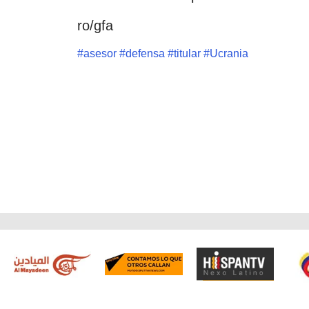
ro/gfa
#
asesor
#
defensa
#
titular
#
Ucrania