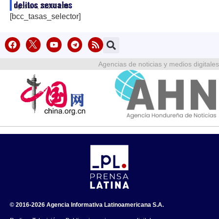
delitos sexuales
agosto 6, 2026
14:48
[bcc_tasas_selector]
Agencias de noticias y medios digitales
© 2016-2026 Agencia Informativa Latinoamericana S.A.