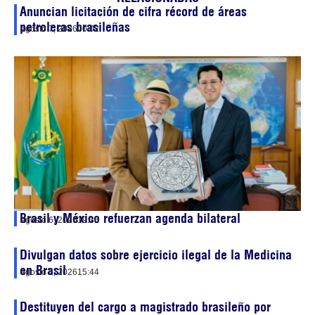
Anuncian licitación de cifra récord de áreas
petroleras brasileñas
agosto 7, 2026
00:02
Brasil y México refuerzan agenda bilateral
agosto 6, 2026
19:36
Divulgan datos sobre ejercicio ilegal de la Medicina
en Brasil
agosto 6, 2026
15:44
Destituyen del cargo a magistrado brasileño por