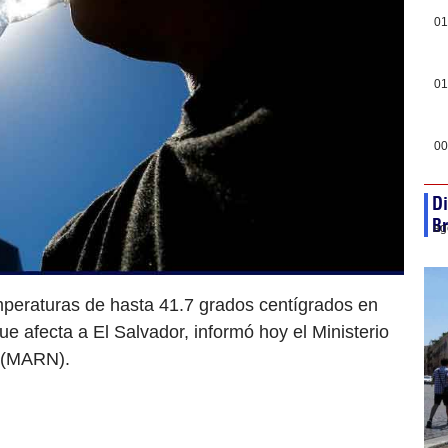
01
01
00
Di
Br
ag
peraturas de hasta 41.7 grados centígrados en
ue afecta a El Salvador, informó hoy el Ministerio
 (MARN).