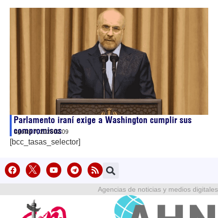
Parlamento iraní exige a Washington cumplir sus
compromisos
agosto 7, 2026
02:09
[bcc_tasas_selector]
Agencias de noticias y medios digitales