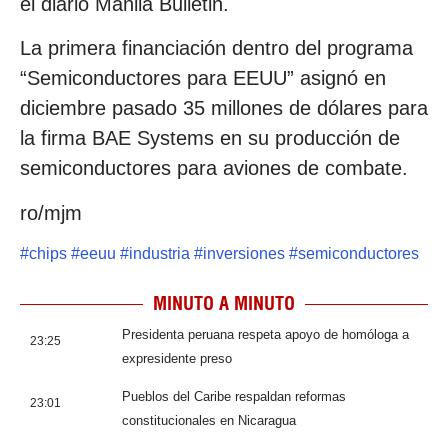
el diario Manila Bulletin.
La primera financiación dentro del programa
“Semiconductores para EEUU” asignó en
diciembre pasado 35 millones de dólares para
la firma BAE Systems en su producción de
semiconductores para aviones de combate.
ro/mjm
#
chips
#
eeuu
#
industria
#
inversiones
#
semiconductores
MINUTO A MINUTO
Presidenta peruana respeta apoyo de homóloga a
23:25
expresidente preso
Pueblos del Caribe respaldan reformas
23:01
constitucionales en Nicaragua