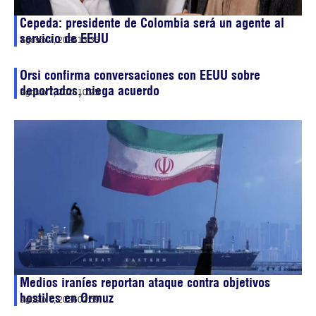
Cepeda: presidente de Colombia será un agente al
servicio de EEUU
agosto 7, 2026
13:35
Orsi confirma conversaciones con EEUU sobre
deportados, niega acuerdo
agosto 7, 2026
10:25
Medios iraníes reportan ataque contra objetivos
hostiles en Ormuz
agosto 7, 2026
02:59