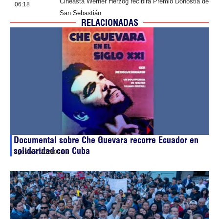
Cineasta Werner Herzog recibirá Premio Donostia de
06:18
San Sebastián
RELACIONADAS
Documental sobre Che Guevara recorre Ecuador en
solidaridad con Cuba
agosto 7, 2026
00:02