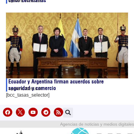
cinco secretarías
agosto 6, 2026
21:05
Ecuador y Argentina firman acuerdos sobre
seguridad y comercio
agosto 6, 2026
18:20
[bcc_tasas_selector]
Agencias de noticias y medios digitales