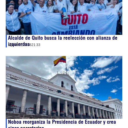
Alcalde de Quito busca la reelección con alianza de
izquierdas
agosto 6, 2026
21:33
Noboa reorganiza la Presidencia de Ecuador y crea