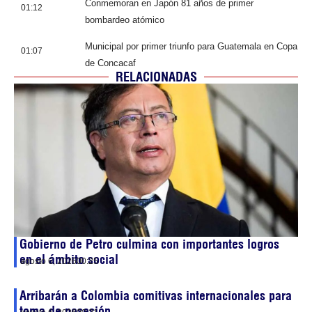
Conmemoran en Japón 81 años de primer
01:12
bombardeo atómico
Municipal por primer triunfo para Guatemala en Copa
01:07
de Concacaf
RELACIONADAS
Gobierno de Petro culmina con importantes logros
en el ámbito social
agosto 6, 2026
00:25
Arribarán a Colombia comitivas internacionales para
toma de posesión