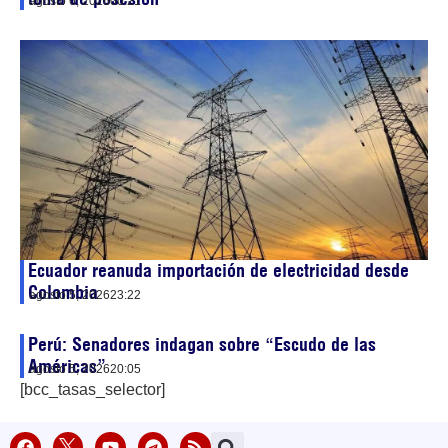
agosto 6, 2026
00:21
Ecuador reanuda importación de electricidad desde
Colombia
agosto 5, 2026
23:22
Perú: Senadores indagan sobre “Escudo de las
Américas”
agosto 5, 2026
20:05
[bcc_tasas_selector]