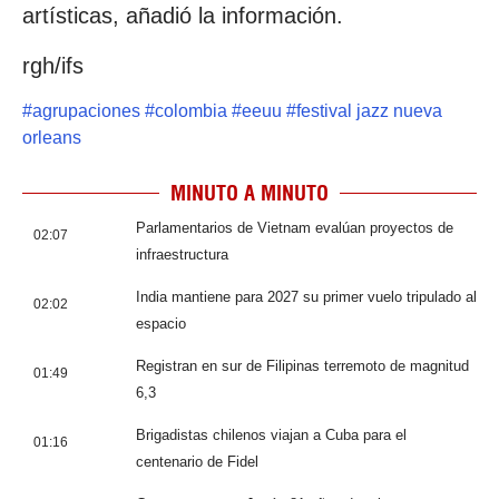
artísticas, añadió la información.
rgh/ifs
#
agrupaciones
#
colombia
#
eeuu
#
festival jazz nueva
orleans
MINUTO A MINUTO
Parlamentarios de Vietnam evalúan proyectos de
02:07
infraestructura
India mantiene para 2027 su primer vuelo tripulado al
02:02
espacio
Registran en sur de Filipinas terremoto de magnitud
01:49
6,3
Brigadistas chilenos viajan a Cuba para el
01:16
centenario de Fidel