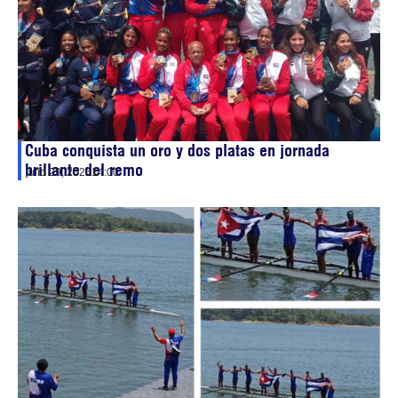
Cuba conquista un oro y dos platas en jornada
brillante del remo
julio 29, 2026
14:00