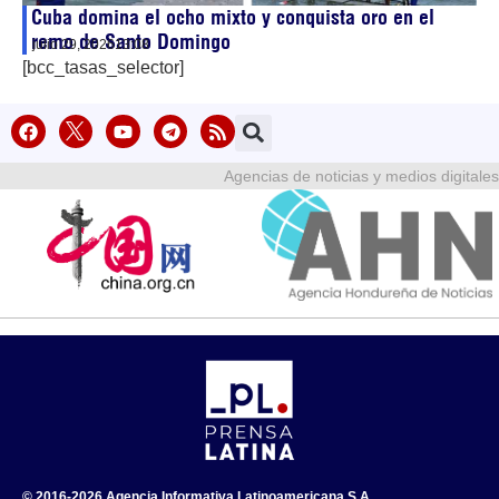
Cuba domina el ocho mixto y conquista oro en el
remo de Santo Domingo
julio 29, 2026
13:08
[bcc_tasas_selector]
Agencias de noticias y medios digitales
© 2016-2026 Agencia Informativa Latinoamericana S.A.