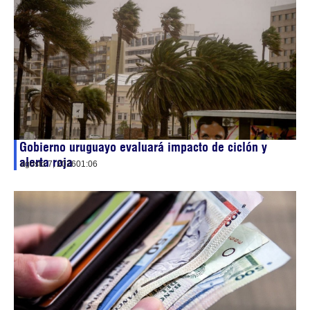
Gobierno uruguayo evaluará impacto de ciclón y
alerta roja
agosto 7, 2026
01:06