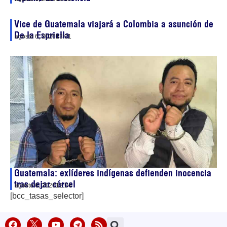
Vice de Guatemala viajará a Colombia a asunción de
De la Espriella
agosto 6, 2026
13:01
Guatemala: exlíderes indígenas defienden inocencia
tras dejar cárcel
agosto 6, 2026
12:24
[bcc_tasas_selector]