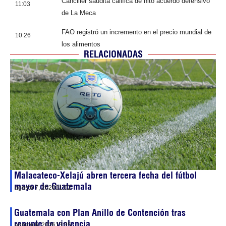
Canciller saudita califica de hito acuerdo defensivo
11:03
de La Meca
FAO registró un incremento en el precio mundial de
10:26
los alimentos
RELACIONADAS
Malacateco-Xelajú abren tercera fecha del fútbol
mayor de Guatemala
agosto 7, 2026
01:02
Guatemala con Plan Anillo de Contención tras
repunte de violencia
agosto 6, 2026
13:35