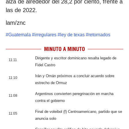
alza de alrededor del 28,2 por ciento, frente a
las de 2022.
lam/znc
#
Guatemala
#
irregulares
#
ley de texas
#
retornados
MINUTO A MINUTO
Dirigente y escritor dominicano resalta legado de
11:11
Fidel Castro
Irán y Omán próximos a concluir acuerdo sobre
11:10
estrecho de Ormuz
Argentinos convierten peregrinación en marcha
11:08
contra el gobierno
Final de voleibol (f) Centroamericano, partido que se
11:05
anuncia solo