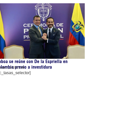
boa se reúne con De la Espriella en
lombia previo a investidura
osto 7, 2026
17:08
c_tasas_selector]