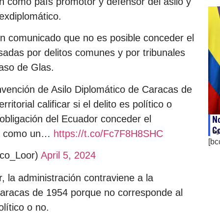
 como país promotor y defensor del asilo y
exdiplomático.
 un comunicado que no es posible conceder el
adas por delitos comunes y por tribunales
aso de Glas.
vención de Asilo Diplomático de Caracas de
torial calificar si el delito es político o
obligación del Ecuador conceder el
No
Co
oca como un…
https://t.co/Fc7F8H8SHC
ag
[bc
co_Loor)
April 5, 2024
 la administración contraviene a la
Caracas de 1954 porque no corresponde al
político o no.