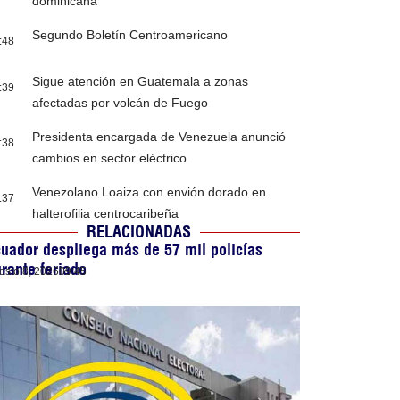
dominicana
Segundo Boletín Centroamericano
:48
Sigue atención en Guatemala a zonas
:39
afectadas por volcán de Fuego
Presidenta encargada de Venezuela anunció
:38
cambios en sector eléctrico
Venezolano Loaiza con envión dorado en
:37
halterofilia centrocaribeña
RELACIONADAS
uador despliega más de 57 mil policías
rante feriado
osto 8, 2026
09:45