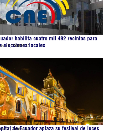
uador habilita cuatro mil 492 recintos para
s elecciones locales
osto 7, 2026
20:42
pital de Ecuador aplaza su festival de luces
osto 7, 2026
18:43