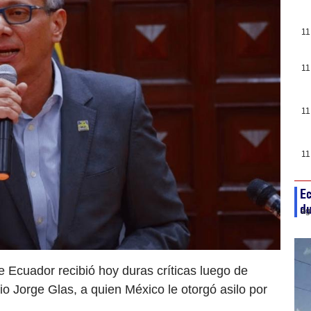
11
11
11
11
Ec
du
ag
e Ecuador recibió hoy duras críticas luego de
o Jorge Glas, a quien México le otorgó asilo por