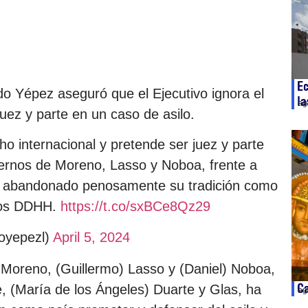
Ec
do Yépez aseguró que el Ejecutivo ignora el
la
ag
juez y parte en un caso de asilo.
o internacional y pretende ser juez y parte
biernos de Moreno, Lasso y Noboa, frente a
ha abandonado penosamente su tradición como
 los DDHH.
https://t.co/sxBCe8Qz29
oyepezl)
April 5, 2024
 Moreno, (Guillermo) Lasso y (Daniel) Noboa,
Ca
e, (María de los Ángeles) Duarte y Glas, ha
ag