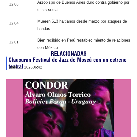
Arzobispo de Buenos Aires duro contra gobierno por
12:08
crisis social
Mueren 613 haitianos desde marzo por ataques de
12:04
bandas
Bien recibido en Perú restablecimiento de relaciones
12:01
con México
RELACIONADAS
Clausuran Festival de Jazz de Moscú con un estreno
teatral
junio 15, 2026
06:42