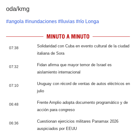
oda/kmg
#
angola
#
inundaciones
#
lluvias
#
río Longa
MINUTO A MINUTO
Solidaridad con Cuba en evento cultural de la ciudad
07:38
italiana de Sora
Fidan afirma que mayor temor de Israel es
07:32
aislamiento internacional
Uruguay con récord de ventas de autos eléctricos en
07:10
julio
Frente Amplio adopta documento programático y de
06:48
acción para congreso
Cuestionan ejercicios militares Panamax 2026
06:36
auspiciados por EEUU