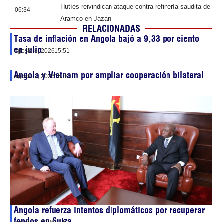
Hutíes reivindican ataque contra refinería saudita de
06:34
Aramco en Jazan
RELACIONADAS
Tasa de inflación en Angola bajó a 9,33 por ciento
en julio
agosto 8, 2026
15:51
Angola y Vietnam por ampliar cooperación bilateral
agosto 7, 2026
15:30
Angola refuerza intentos diplomáticos por recuperar
fondos en Suiza
agosto 7, 2026
14:52