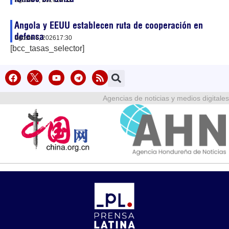
Angola y EEUU establecen ruta de cooperación en
defensa
agosto 6, 2026
17:30
[bcc_tasas_selector]
Agencias de noticias y medios digitales