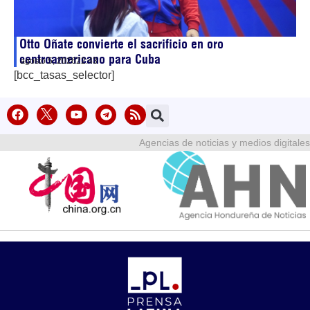
Otto Oñate convierte el sacrificio en oro
centroamericano para Cuba
agosto 5, 2026
22:43
[bcc_tasas_selector]
Agencias de noticias y medios digitales