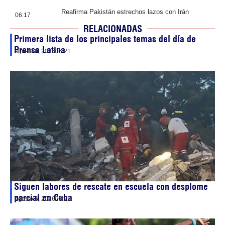
Reafirma Pakistán estrechos lazos con Irán
06:17
RELACIONADAS
Primera lista de los principales temas del día de
Prensa Latina
agosto 6, 2026
05:21
Siguen labores de rescate en escuela con desplome
parcial en Cuba
agosto 6, 2026
03:22