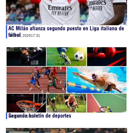
AC Milán afianza segundo puesto en Liga italiana de
fútbol
abril 19, 2026
17:31
Segundo boletín de deportes
abril 19, 2026
13:41