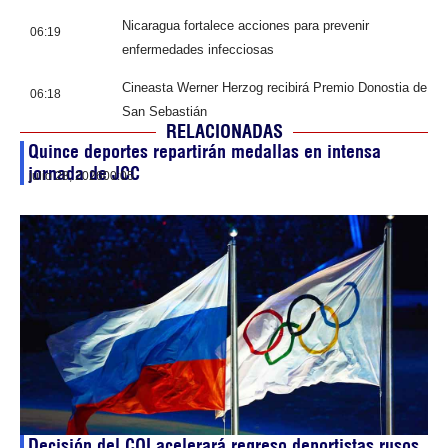
Nicaragua fortalece acciones para prevenir
06:19
enfermedades infecciosas
Cineasta Werner Herzog recibirá Premio Donostia de
06:18
San Sebastián
RELACIONADAS
Quince deportes repartirán medallas en intensa
jornada de JCC
julio 28, 2026
00:05
Decisión del COI acelerará regreso deportistas rusos