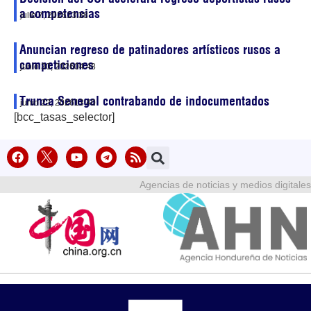
a competencias
julio 7, 2026
13:38
Anuncian regreso de patinadores artísticos rusos a
competiciones
junio 30, 2026
04:48
Trunca Senegal contrabando de indocumentados
junio 22, 2026
13:40
[bcc_tasas_selector]
Agencias de noticias y medios digitales