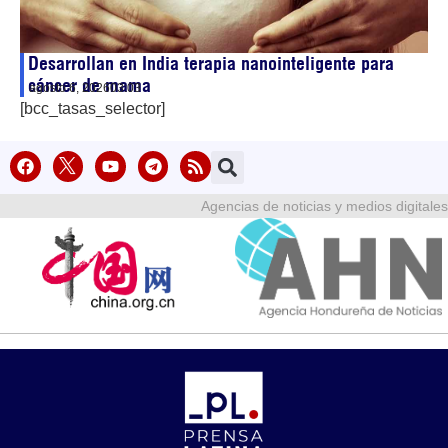
Desarrollan en India terapia nanointeligente para
cáncer de mama
agosto 6, 2026
03:03
[bcc_tasas_selector]
Agencias de noticias y medios digitales