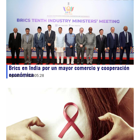
Brics en India por un mayor comercio y cooperación
económica
agosto 7, 2026
05:28