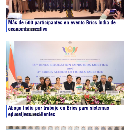
Más de 500 participantes en evento Brics India de
economía creativa
agosto 7, 2026
06:20
Aboga India por trabajo en Brics para sistemas
educativos resilientes
agosto 7, 2026
05:50