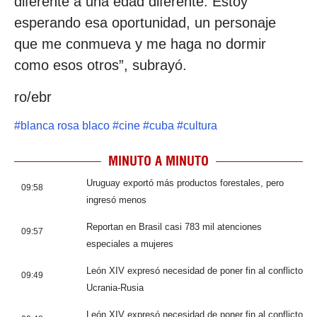
diferente a una edad diferente. Estoy
esperando esa oportunidad, un personaje
que me conmueva y me haga no dormir
como esos otros”, subrayó.
ro/ebr
#
blanca rosa blaco
#
cine
#
cuba
#
cultura
MINUTO A MINUTO
Uruguay exportó más productos forestales, pero
09:58
ingresó menos
Reportan en Brasil casi 783 mil atenciones
09:57
especiales a mujeres
León XIV expresó necesidad de poner fin al conflicto
09:49
Ucrania-Rusia
León XIV expresó necesidad de poner fin al conflicto