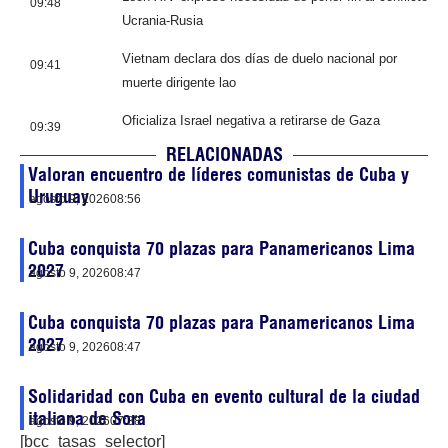
09:48
Ucrania-Rusia
Vietnam declara dos días de duelo nacional por
09:41
muerte dirigente lao
Oficializa Israel negativa a retirarse de Gaza
09:39
RELACIONADAS
Valoran encuentro de líderes comunistas de Cuba y
Uruguay
agosto 9, 2026
08:56
Cuba conquista 70 plazas para Panamericanos Lima
2027
agosto 9, 2026
08:47
Cuba conquista 70 plazas para Panamericanos Lima
2027
agosto 9, 2026
08:47
Solidaridad con Cuba en evento cultural de la ciudad
italiana de Sora
agosto 9, 2026
07:38
[bcc_tasas_selector]