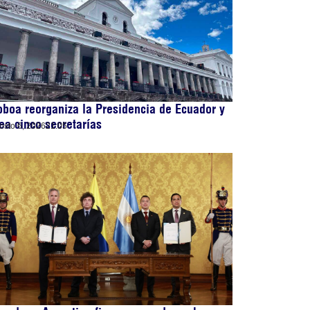
boa reorganiza la Presidencia de Ecuador y
ea cinco secretarías
osto 6, 2026
21:05