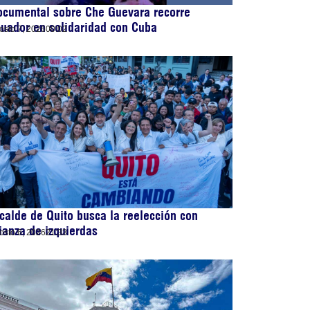
ocumental sobre Che Guevara recorre
uador en solidaridad con Cuba
osto 7, 2026
00:02
calde de Quito busca la reelección con
ianza de izquierdas
osto 6, 2026
21:33