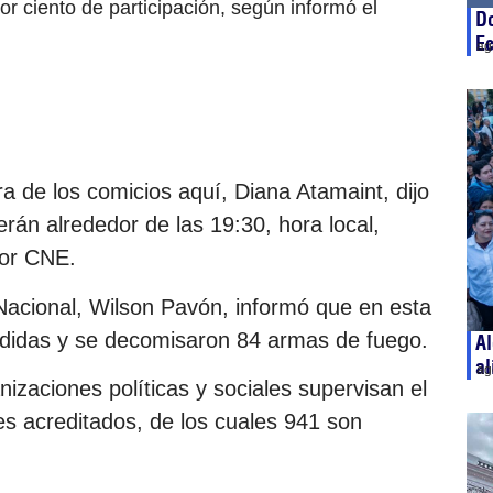
r ciento de participación, según informó el
D
Ec
ag
ra de los comicios aquí, Diana Atamaint, dijo
rán alrededor de las 19:30, hora local,
por CNE.
a Nacional, Wilson Pavón, informó que en esta
didas y se decomisaron 84 armas de fuego.
Al
al
ag
zaciones políticas y sociales supervisan el
s acreditados, de los cuales 941 son