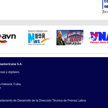
Ec
se
ag
[bc
noamericana S.A.
sas y digitales.
La Habana, Cuba.
7
artamento de Desarrollo de la Dirección Técnica de Prensa Latina.