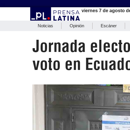
viernes 7 de agosto d
Noticias
Opinión
Escáner
Jornada electo
voto en Ecuad