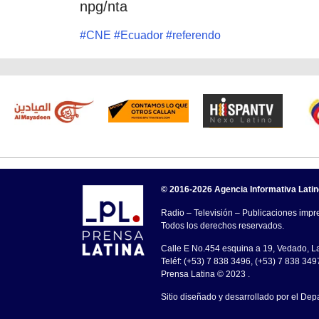
npg/nta
#
CNE
#
Ecuador
#
referendo
© 2016-2026 Agencia Informativa Lati
Radio – Televisión – Publicaciones impre
Todos los derechos reservados.
Calle E No.454 esquina a 19, Vedado, 
Teléf: (+53) 7 838 3496, (+53) 7 838 349
Prensa Latina © 2023 .
Sitio diseñado y desarrollado por el Dep