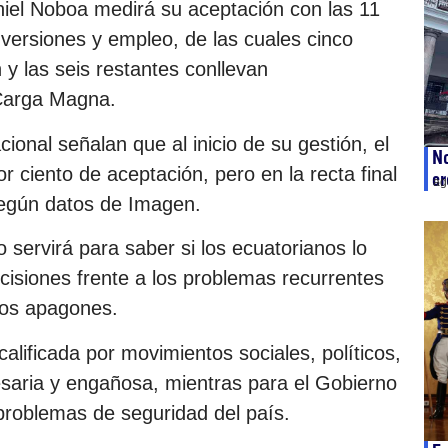
niel Noboa medirá su aceptación con las 11
nversiones y empleo, de las cuales cinco
y las seis restantes conllevan
 Carga Magna.
onal señalan que al inicio de su gestión, el
No
or ciento de aceptación, pero en la recta final
cr
ag
 según datos de Imagen.
 servirá para saber si los ecuatorianos lo
cisiones frente a los problemas recurrentes
los apagones.
calificada por movimientos sociales, políticos,
esaria y engañosa, mientras para el Gobierno
 problemas de seguridad del país.