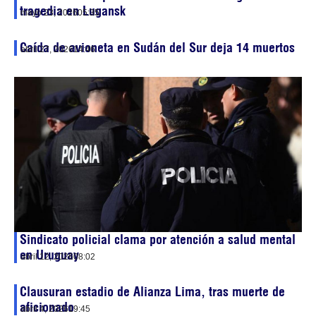
tragedia en Lugansk
mayo 23, 2026
05:35
Caída de avioneta en Sudán del Sur deja 14 muertos
abril 27, 2026
14:46
Sindicato policial clama por atención a salud mental
en Uruguay
abril 12, 2026
08:02
Clausuran estadio de Alianza Lima, tras muerte de
aficionado
abril 4, 2026
19:45