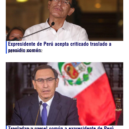
Expresidente de Perú acepta criticado traslado a
presidio común
agosto 23, 2025
17:02
Trasladan a carcel común a expresidente de Perú