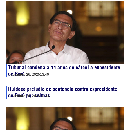
Tribunal condena a 14 años de cárcel a expesidente
de Perú
noviembre 26, 2025
13:40
Ruidoso preludio de sentencia contra expresidente
de Perú por coimas
noviembre 26, 2025
10:33