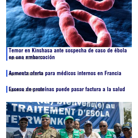
Temor en Kinshasa ante sospecha de caso de ébola
en una embarcación
agosto 6, 2026
00:37
Aumenta oferta para médicos internos en Francia
agosto 5, 2026
13:48
Exceso de proteínas puede pasar factura a la salud
agosto 5, 2026
13:10