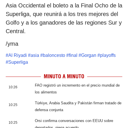
Asia Occidental el boleto a la Final Ocho de la
Superliga, que reunirá a los tres mejores del
Golfo y a los ganadores de las regiones Sur y
Central.
/yma
#
Al Riyadi
#
asia
#
baloncesto
#
final
#
Gorgan
#
playoffs
#
Superliga
MINUTO A MINUTO
FAO registró un incremento en el precio mundial de
10:26
los alimentos
Türkiye, Arabia Saudita y Pakistán firman tratado de
10:25
defensa conjunta
Orsi confirma conversaciones con EEUU sobre
10:25
deportados, niega acuerdo