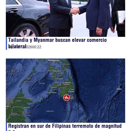
Tailandia y Myanmar buscan elevar comercio
bilateral
agosto 7, 2026
00:22
Registran en sur de Filipinas terremoto de magnitud