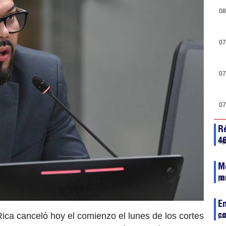
08
07
07
07
Ré
46
ag
M
m
ju
Em
co
ica canceló hoy el comienzo el lunes de los cortes
ju