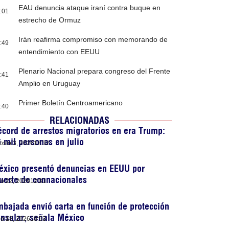
EAU denuncia ataque iraní contra buque en
:01
estrecho de Ormuz
Irán reafirma compromiso con memorando de
:49
entendimiento con EEUU
Plenario Nacional prepara congreso del Frente
:41
Amplio en Uruguay
Primer Boletín Centroamericano
:40
RELACIONADAS
cord de arrestos migratorios en era Trump:
 mil personas en julio
osto 3, 2026
12:32
éxico presentó denuncias en EEUU por
uerte de connacionales
lio 22, 2026
12:31
bajada envió carta en función de protección
nsular, señala México
lio 18, 2026
10:53