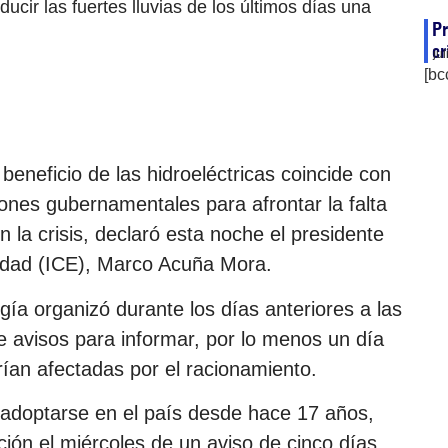
ucir las fuertes lluvias de los últimos días una
Pr
cr
ju
[bc
beneficio de las hidroeléctricas coincide con
iones gubernamentales para afrontar la falta
 la crisis, declaró esta noche el presidente
icidad (ICE), Marco Acuña Mora.
gía organizó durante los días anteriores a las
e avisos para informar, por lo menos un día
ían afectadas por el racionamiento.
n adoptarse en el país desde hace 17 años,
ción el miércoles de un aviso de cinco días