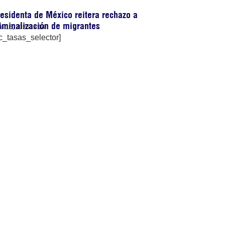
esidenta de México reitera rechazo a
iminalización de migrantes
lio 16, 2026
13:14
c_tasas_selector]