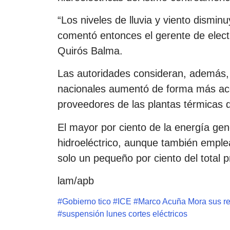
“Los niveles de lluvia y viento dismin
comentó entonces el gerente de electr
Quirós Balma.
Las autoridades consideran, además, 
nacionales aumentó de forma más acel
proveedores de las plantas térmicas q
El mayor por ciento de la energía ge
hidroeléctrico, aunque también emplea
solo un pequeño por ciento del total 
lam/apb
#
Gobierno tico
#
ICE
#
Marco Acuña Mora sus r
#
suspensión lunes cortes eléctricos