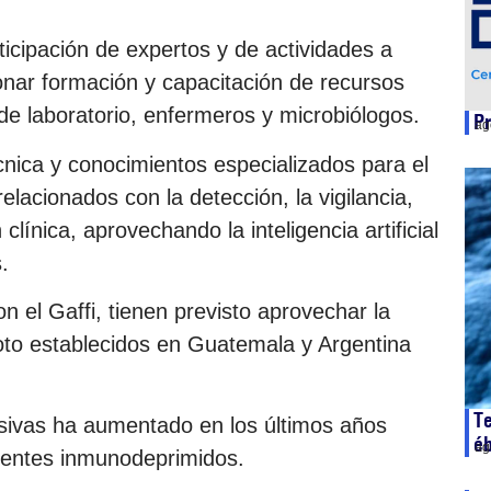
ticipación de expertos y de actividades a
ionar formación y capacitación de recursos
 de laboratorio, enfermeros y microbiólogos.
Pr
ag
nica y conocimientos especializados para el
relacionados con la detección, la vigilancia,
clínica, aprovechando la inteligencia artificial
.
 el Gaffi, tienen previsto aprovechar la
iloto establecidos en Guatemala y Argentina
T
asivas ha aumentado en los últimos años
é
ag
ientes inmunodeprimidos.