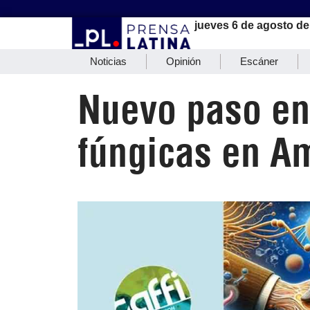
jueves 6 de agosto de
Noticias
Opinión
Escáner
Nuevo paso en
fúngicas en A