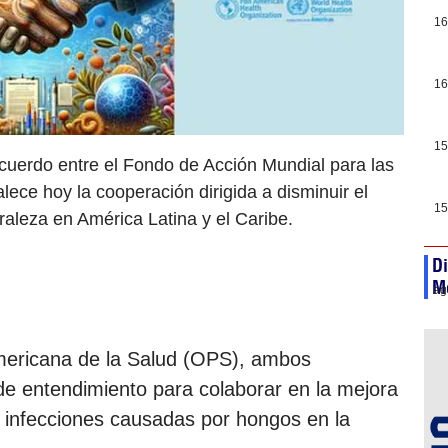
16
16
15
uerdo entre el Fondo de Acción Mundial para las
alece hoy la cooperación dirigida a disminuir el
15
aleza en América Latina y el Caribe.
Di
Me
ag
mericana de la Salud (OPS), ambos
 entendimiento para colaborar en la mejora
as infecciones causadas por hongos en la