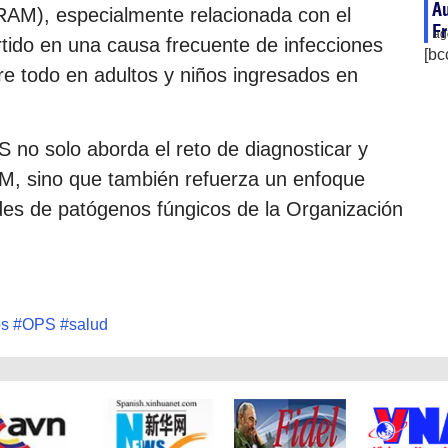
Au
(RAM), especialmente relacionada con el
Fr
ag
tido en una causa frecuente de infecciones
[bc
bre todo en adultos y niños ingresados en
S no solo aborda el reto de diagnosticar y
RAM, sino que también refuerza un enfoque
ades de patógenos fúngicos de la Organización
os
#
OPS
#
salud