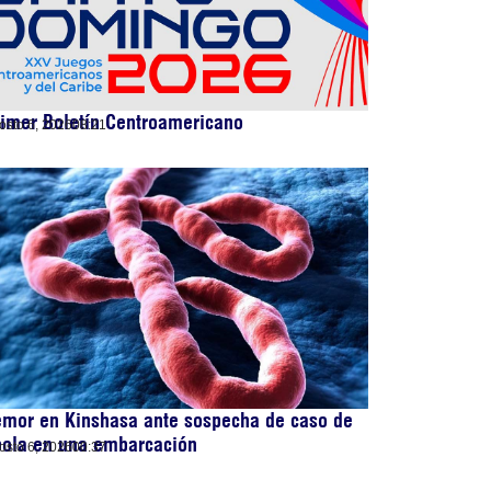
imer Boletín Centroamericano
osto 6, 2026
08:21
emor en Kinshasa ante sospecha de caso de
bola en una embarcación
osto 6, 2026
00:37