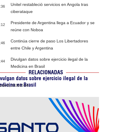
Unitel restableció servicios en Angola tras
:36
ciberataque
Presidente de Argentina llega a Ecuador y se
:12
reúne con Noboa
Continúa cierre de paso Los Libertadores
:46
entre Chile y Argentina
Divulgan datos sobre ejercicio ilegal de la
:44
Medicina en Brasil
RELACIONADAS
vulgan datos sobre ejercicio ilegal de la
dicina en Brasil
osto 6, 2026
15:44