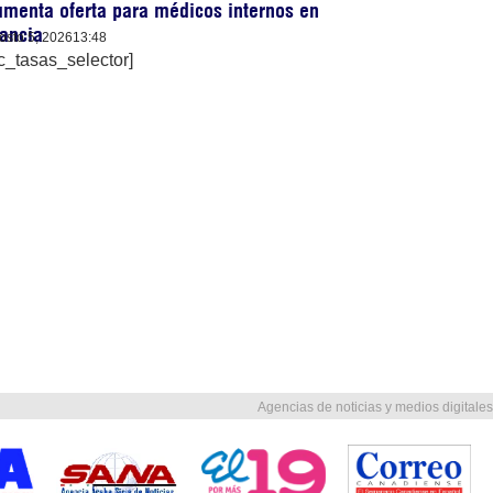
menta oferta para médicos internos en
ancia
osto 5, 2026
13:48
c_tasas_selector]
Agencias de noticias y medios digitales