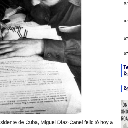
07
07
07
07
Te
C
ag
Ca
ag
sidente de Cuba, Miguel Díaz-Canel felicitó hoy a