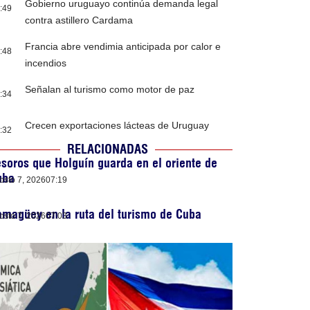
Gobierno uruguayo continúa demanda legal
:49
contra astillero Cardama
Francia abre vendimia anticipada por calor e
:48
incendios
Señalan al turismo como motor de paz
:34
Crecen exportaciones lácteas de Uruguay
:32
RELACIONADAS
soros que Holguín guarda en el oriente de
uba
osto 7, 2026
07:19
magüey en la ruta del turismo de Cuba
osto 7, 2026
07:03