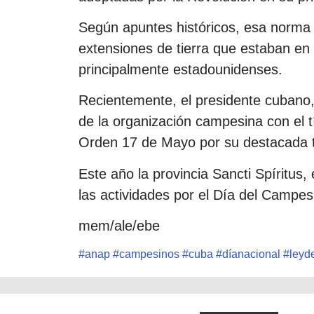
Según apuntes históricos, esa norma 
extensiones de tierra que estaban e
principalmente estadounidenses.
Recientemente, el presidente cubano
de la organización campesina con el tí
Orden 17 de Mayo por su destacada tr
Este año la provincia Sancti Spíritus, 
las actividades por el Día del Campes
mem/ale/ebe
#
anap
#
campesinos
#
cuba
#
díanacional
#
leyd