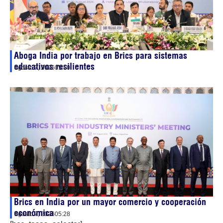
Aboga India por trabajo en Brics para sistemas
educativos resilientes
agosto 7, 2026
05:50
Brics en India por un mayor comercio y cooperación
económica
agosto 7, 2026
05:28