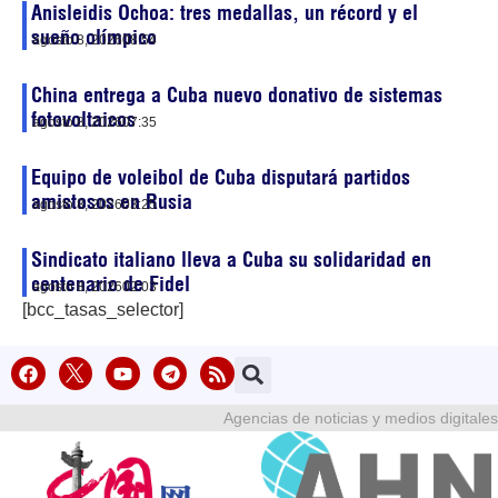
Anisleidis Ochoa: tres medallas, un récord y el
sueño olímpico
agosto 8, 2026
08:54
China entrega a Cuba nuevo donativo de sistemas
fotovoltaicos
agosto 8, 2026
07:35
Equipo de voleibol de Cuba disputará partidos
amistosos en Rusia
agosto 8, 2026
03:25
Sindicato italiano lleva a Cuba su solidaridad en
centenario de Fidel
agosto 8, 2026
02:03
[bcc_tasas_selector]
Agencias de noticias y medios digitales