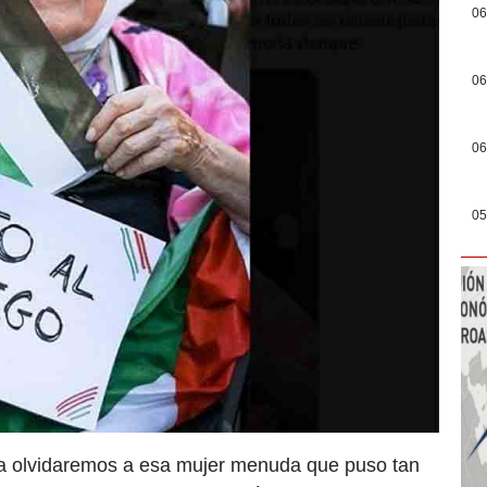
06
06
06
05
a olvidaremos a esa mujer menuda que puso tan