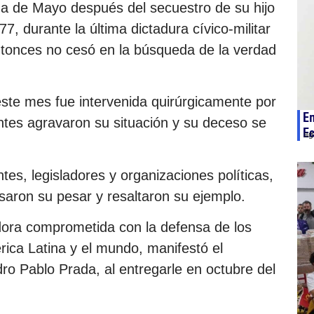
aza de Mayo después del secuestro de su hijo
7, durante la última dictadura cívico-militar
ntonces no cesó en la búsqueda de la verdad
este mes fue intervenida quirúrgicamente por
E
ntes agravaron su situación y su deceso se
Ec
ag
es, legisladores y organizaciones políticas,
esaron su pesar y resaltaron su ejemplo.
dora comprometida con la defensa de los
ica Latina y el mundo, manifestó el
o Pablo Prada, al entregarle en octubre del