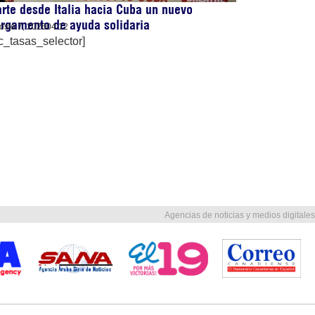
rte desde Italia hacia Cuba un nuevo
rgamento de ayuda solidaria
osto 7, 2026
04:12
c_tasas_selector]
Agencias de noticias y medios digitales