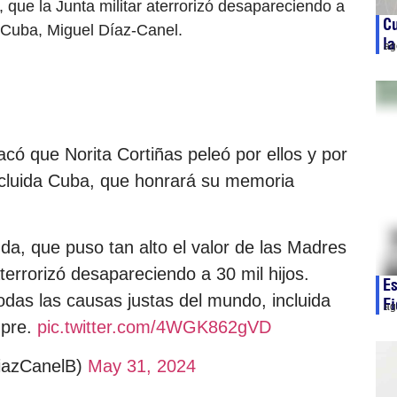
, que la Junta militar aterrorizó desapareciendo a
Cu
e Cuba, Miguel Díaz-Canel.
la
ag
acó que Norita Cortiñas peleó por ellos y por
ncluida Cuba, que honrará su memoria
, que puso tan alto el valor de las Madres
aterrorizó desapareciendo a 30 mil hijos.
Es
todas las causas justas del mundo, incluida
Fi
ag
mpre.
pic.twitter.com/4WGK862gVD
iazCanelB)
May 31, 2024