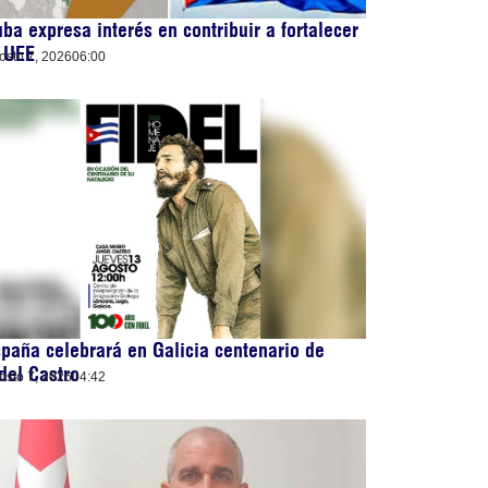
ba expresa interés en contribuir a fortalecer
 UEE
osto 7, 2026
06:00
paña celebrará en Galicia centenario de
del Castro
osto 7, 2026
04:42