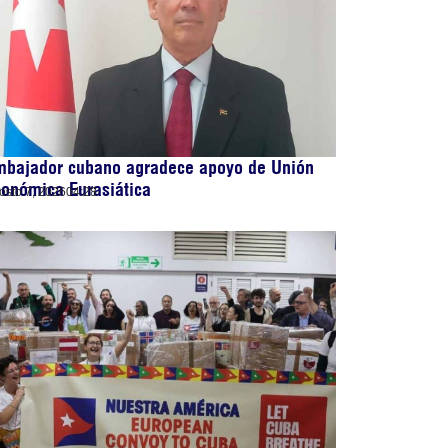
mbajador cubano agradece apoyo de Unión
onómica Eurasiática
osto 7, 2026
04:28