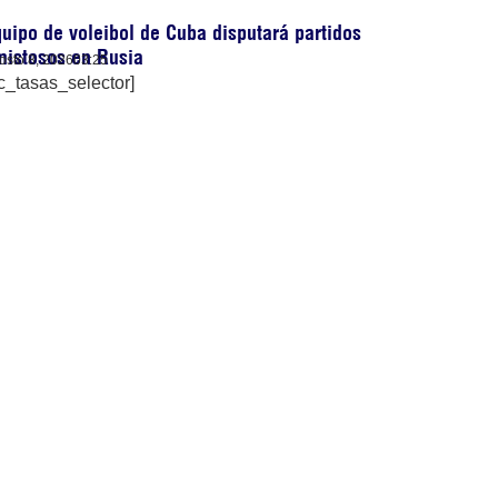
uipo de voleibol de Cuba disputará partidos
mistosos en Rusia
osto 8, 2026
03:25
c_tasas_selector]