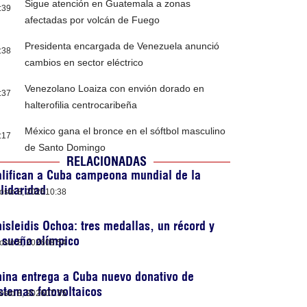
Sigue atención en Guatemala a zonas
:39
afectadas por volcán de Fuego
Presidenta encargada de Venezuela anunció
:38
cambios en sector eléctrico
Venezolano Loaiza con envión dorado en
:37
halterofilia centrocaribeña
México gana el bronce en el sóftbol masculino
:17
de Santo Domingo
RELACIONADAS
lifican a Cuba campeona mundial de la
lidaridad
osto 8, 2026
10:38
isleidis Ochoa: tres medallas, un récord y
 sueño olímpico
osto 8, 2026
08:54
ina entrega a Cuba nuevo donativo de
stemas fotovoltaicos
osto 8, 2026
07:35