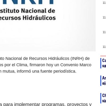
11
11
11
11
tuto Nacional de Recursos Hidráulicos (INRH) de
Ca
os por el Clima, firmaron hoy un Convenio Marco
so
ag
ón mutua, informó una fuente periodística.
An
el
ag
Ch
si
ag
ta para implementar programas, proyectos y