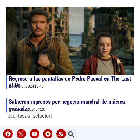
Regreso a las pantallas de Pedro Pascal en The Last
of Us
agosto 5, 2024
11:46
Subieron ingresos por negocio mundial de música
grabada
marzo 21, 2024
14:20
[bcc_tasas_selector]